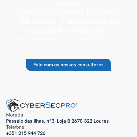
CYBERSECPRO®
Tem dúvidas ou gostaria
de saber mais sobre as
nossas formações?
Envie-nos uma mensagem ou passe por cá para um
café e descubra como as nossas formações podem
dar um impulso à sua carreira
Fale com os nossos consultores
Morada
Passeio das Ilhas, nº3, Loja B 2670-322 Loures
Telefone
+351 215 944 726