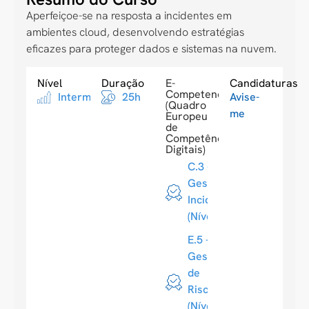
Aperfeiçoe-se na resposta a incidentes em
ambientes cloud, desenvolvendo estratégias
eficazes para proteger dados e sistemas na nuvem.
Nível
Duração
E-
Candidaturas
Competences
Intermediario
25h
Avise-
(Quadro
me
Europeu
de
Competências
Digitais)
C.3 -
Gestão de
Incidentes
(Nível 3)
E.5 -
Gestão
de
Riscos
(Nível