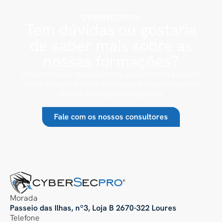
CYBERSECPRO®
Tem dúvidas ou gostaria
de saber mais sobre as
nossas formações?
Envie-nos uma mensagem ou passe por cá para um
café e descubra como as nossas formações podem
dar um impulso à sua carreira
Fale com os nossos consultores
Morada
Passeio das Ilhas, nº3, Loja B 2670-322 Loures
Telefone