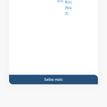
Riscos
(Nível
3)
Saiba mais