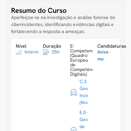
Resumo do Curso
Aperfeiçoe-se na investigação e análise forense de
ciberincidentes, identificando evidências digitais e
fortalecendo a resposta a ameaças.
Nível
Duração
E-
Candidaturas
Competences
Intermediario
25h
Avise-
(Quadro
me
Europeu
de
Competências
Digitais)
C.3 -
Gestão de
Incidentes
(Nível 3)
E.5 -
Gestão
de