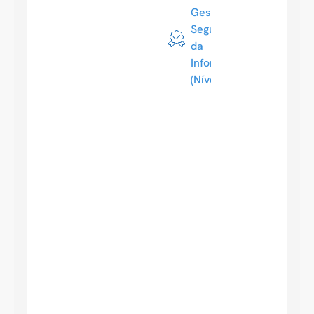
Gestão da
Segurança
da
Informação
(Nível 3)