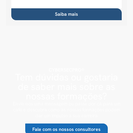
Saiba mais
CYBERSECPRO®
Tem dúvidas ou gostaria
de saber mais sobre as
nossas formações?
Envie-nos uma mensagem ou passe por cá para um
café e descubra como as nossas formações podem
dar um impulso à sua carreira
Fale com os nossos consultores