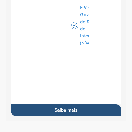
E.9 -
Governança
de Sistemas
de
Informação
(Nível 4)
Saiba mais