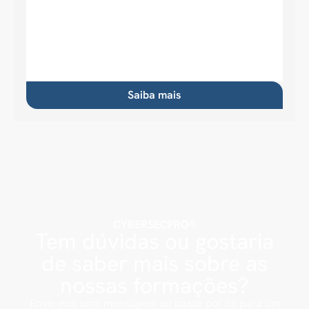
Saiba mais
CYBERSECPRO®
Tem dúvidas ou gostaria
de saber mais sobre as
nossas formações?
Envie-nos uma mensagem ou passe por cá para um