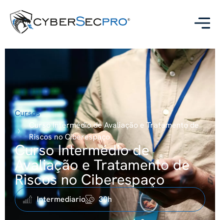
Cursos
Curso Intermédio de Avaliação e Tratamento de
Riscos no Ciberespaço
Curso Intermédio de
Avaliação e Tratamento de
Riscos no Ciberespaço
Intermediario
30h