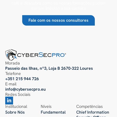
café e descubra como as nossas formações podem
dar um impulso à sua carreira
Fale com os nossos consultores
Morada
Passeio das Ilhas, nº3, Loja B 2670-322 Loures
Telefone
+351 215 944 726
E-mail
info@cybersecpro.eu
Redes Sociais
Institucional
Níveis
Competências
Sobre Nós
Fundamental
Chief Information