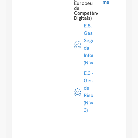
me
Europeu
de
Competências
Digitais)
E.8.
Gestão da
Segurança
da
Informação
(Nível 3)
E.3 -
Gestão
de
Risco
(Nível
3)