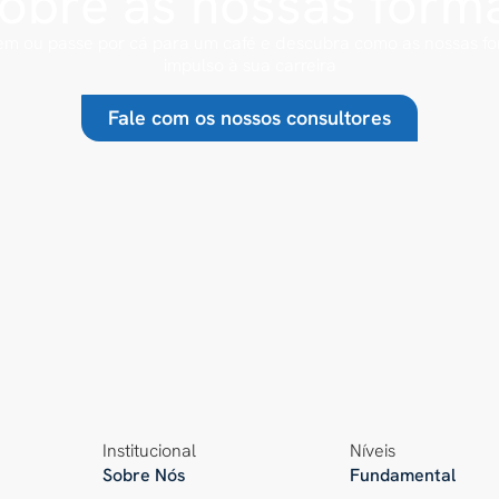
sobre as nossas form
m ou passe por cá para um café e descubra como as nossas 
impulso à sua carreira
Fale com os nossos consultores
Institucional
Níveis
Sobre Nós
Fundamental