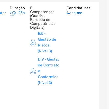
Duração
E-
Candidaturas
Competences
ntermediario
25h
Avise-me
(Quadro
Europeu de
Competências
Digitais)
E.5 -
Gestão de
Riscos
(Nível 3)
D.9 - Gestão
de Contratos
e
Conformidade
(Nível 3)