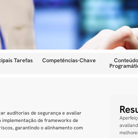
cipais Tarefas
Competências-Chave
Conteúdo
Programáti
Res
ar auditorias de segurança e avaliar
Aperfeiç
na implementação de frameworks de
avalian
 riscos, garantindo o alinhamento com
melhores