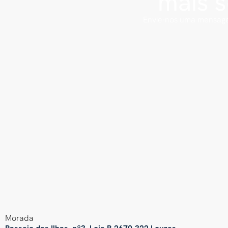
mais 
Envie-nos uma mensage
Morada