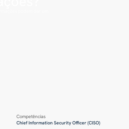
ações?
formações podem dar um
Competências
Chief Information Security Officer (CISO)