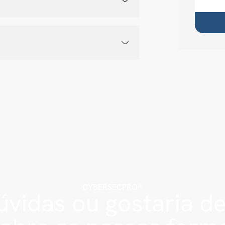
CYBERSECPRO®
vidas ou gostaria d