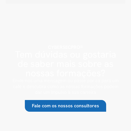
CYBERSECPRO®
Tem dúvidas ou gostaria
de saber mais sobre as
nossas formações?
Envie-nos uma mensagem ou passe por cá para um
café e descubra como as nossas formações podem
dar um impulso à sua carreira
Fale com os nossos consultores