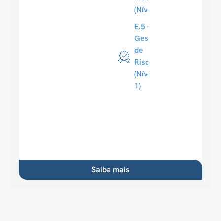
(Nível 1)
E.5 -
Gestão
de
Riscos
(Nível
1)
Saiba mais