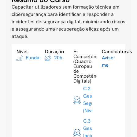
Capacitar utilizadores sem formação técnica em
cibersegurança para identificar e responder a
incidentes de segurança digital, minimizando riscos
e assegurando uma recuperação eficaz após um
ataque.
Nível
Duração
E-
Candidaturas
Competences
Fundamental
20h
Avise-
(Quadro
me
Europeu
de
Competências
Digitais)
C.2 -
Gestão de
Segurança
(Nível 1)
C.3 -
Gestão de
Incidentes