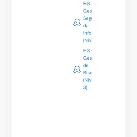
E.8.
Gestão da
Segurança
da
Informação
(Nível 3)
E.3 -
Gestão
de
Risco
(Nível
3)