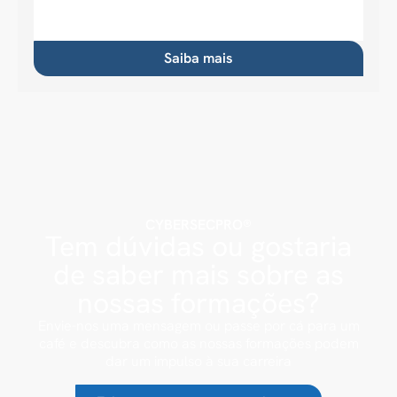
Saiba mais
CYBERSECPRO®
Tem dúvidas ou gostaria
de saber mais sobre as
nossas formações?
Envie-nos uma mensagem ou passe por cá para um
café e descubra como as nossas formações podem
dar um impulso à sua carreira