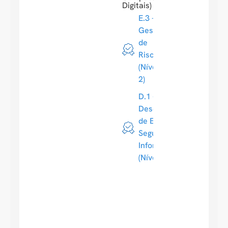
Digitais)
E.3 -
Gestão
de
Riscos
(Nível
2)
D.1 -
Desenvolvimento
de Estratégia de
Segurança da
Informação
(Nível 2)