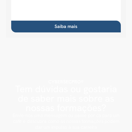
Saiba mais
CYBERSECPRO®
Tem dúvidas ou gostaria
de saber mais sobre as
nossas formações?
Envie-nos uma mensagem ou passe por cá para um
café e descubra como as nossas formações podem
dar um impulso à sua carreira