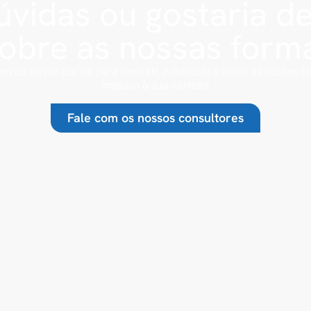
vidas ou gostaria d
sobre as nossas form
m ou passe por cá para um café e descubra como as nossas 
impulso à sua carreira
Fale com os nossos consultores