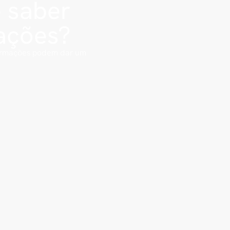
e saber
ações?
formações podem dar um