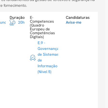
de fornecimento.
Duração
E-
Candidaturas
Competences
Fundamental
20h
Avise-me
(Quadro
Europeu de
Competências
Digitais)
E.9 -
Governança
de Sistemas
de
Informação
(Nível 5)