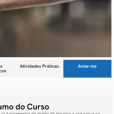
s
Atividades Práticas
Avise-me
cos
umo do Curso
 os fundamentos da gestão de terceiros e segurança na