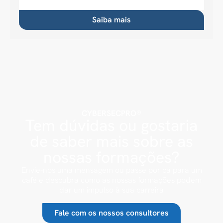
Saiba mais
CYBERSECPRO®
Tem dúvidas ou gostaria
de saber mais sobre as
nossas formações?
Envie-nos uma mensagem ou passe por cá para um
café e descubra como as nossas formações podem
dar um impulso à sua carreira
Fale com os nossos consultores