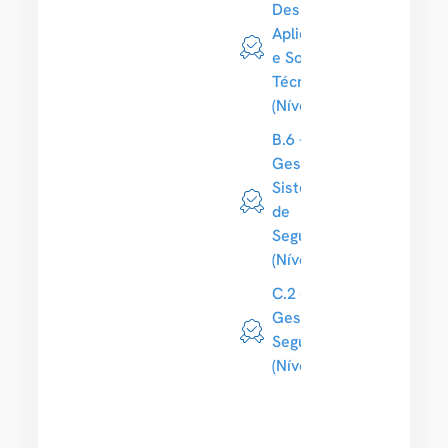
Design de
Aplicações
e Soluções
Técnicas
(Nível 3)
B.6 -
Gestão de
Sistemas
de
Segurança
(Nível 3)
C.2 -
Gestão de
Segurança
(Nível 3)