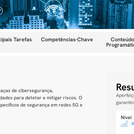
cipais Tarefas
Competências-Chave
Conteúdo
Programáti
Res
aças de cibersegurança,
Aperfei
dades para detetar e mitigar riscos. O
garanti
específicos de segurança em redes 5G e
Nível