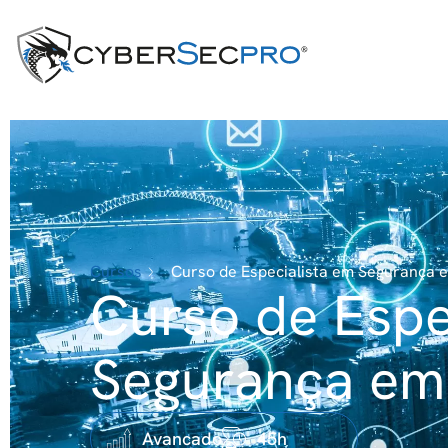
Cursos
Curso de Especialista em Segurança 
Curso de Espe
Segurança em
Avancado
45h