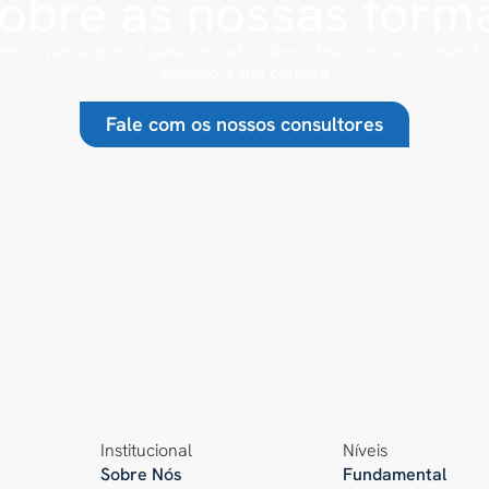
sobre as nossas form
m ou passe por cá para um café e descubra como as nossas 
impulso à sua carreira
Fale com os nossos consultores
Institucional
Níveis
Sobre Nós
Fundamental