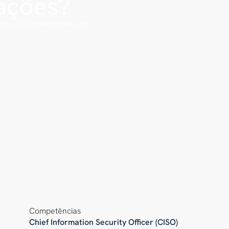
ações?
formações podem dar um
Competências
Chief Information Security Officer (CISO)