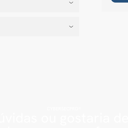
CYBERSECPRO®
vidas ou gostaria d