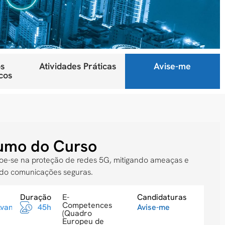
s
Atividades Práticas
Avise-me
cos
umo do Curso
çoe-se na proteção de redes 5G, mitigando ameaças e
ndo comunicações seguras.
Duração
E-
Candidaturas
Competences
Avancado
45h
Avise-me
(Quadro
Europeu de