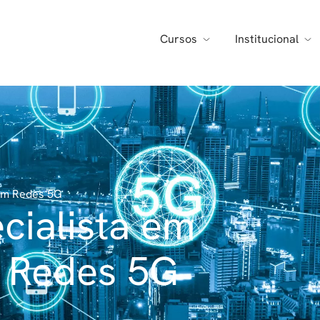
Cursos
Institucional
em Redes 5G
cialista em
 Redes 5G