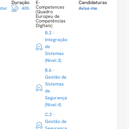
Duração
E-
Candidaturas
Competences
ntermediario
40h
Avise-me
(Quadro
Europeu de
Competências
Digitais)
B.2 -
Integração
de
Sistemas
(Nível 3)
B.6 -
Gestão de
Sistemas
de
Segurança
(Nível 4)
C.2 -
Gestão de
Segurança