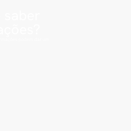
e saber
ações?
formações podem dar um