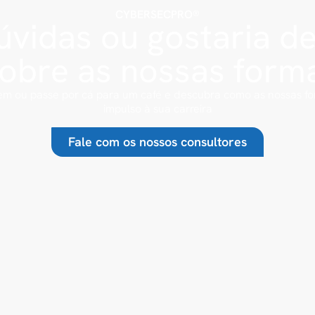
CYBERSECPRO®
vidas ou gostaria d
sobre as nossas form
m ou passe por cá para um café e descubra como as nossas 
impulso à sua carreira
Fale com os nossos consultores