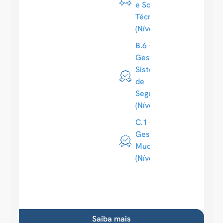
e Soluções
Técnicas
(Nível 3)
B.6 -
Gestão de
Sistemas
de
Segurança
(Nível 4)
C.1 -
Gestão de
Mudanças
(Nível 3)
Saiba mais