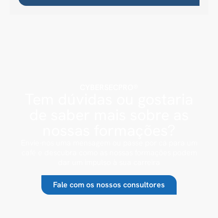
CYBERSECPRO®
Tem dúvidas ou gostaria
de saber mais sobre as
nossas formações?
Envie-nos uma mensagem ou passe por cá para um
café e descubra como as nossas formações podem
dar um impulso à sua carreira
Fale com os nossos consultores