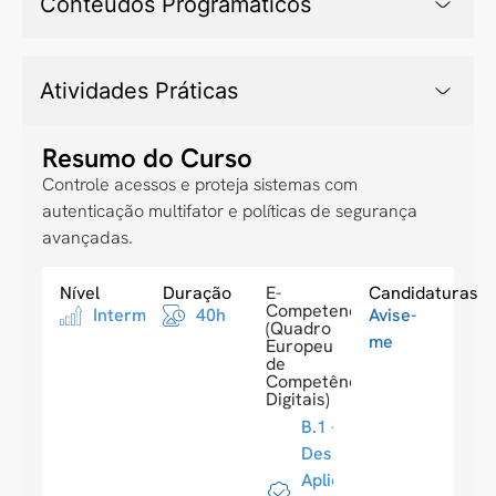
Conteúdos Programáticos
Atividades Práticas
Resumo do Curso
Controle acessos e proteja sistemas com
autenticação multifator e políticas de segurança
avançadas.
Nível
Duração
E-
Candidaturas
Competences
Intermediario
40h
Avise-
(Quadro
me
Europeu
de
Competências
Digitais)
B.1 -
Design de
Aplicações