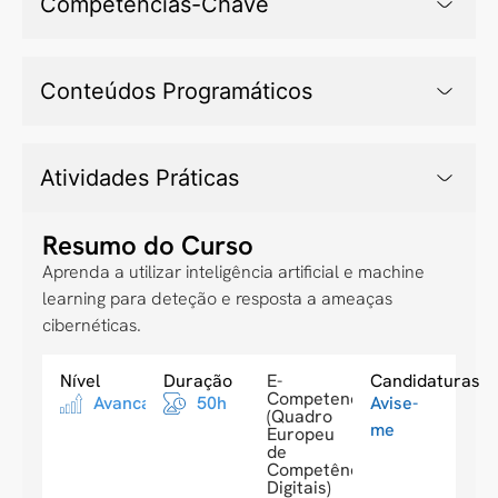
Competências-Chave
Conteúdos Programáticos
Atividades Práticas
Resumo do Curso
Aprenda a utilizar inteligência artificial e machine
learning para deteção e resposta a ameaças
cibernéticas.
Nível
Duração
E-
Candidaturas
Competences
Avancado
50h
Avise-
(Quadro
me
Europeu
de
Competências
Digitais)