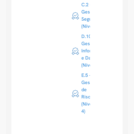
C.2 -
Gestão de
Segurança
(Nível 4)
D.10 -
Gestão de
Informação
e Dados
(Nível 4)
E.5 -
Gestão
de
Riscos
(Nível
4)