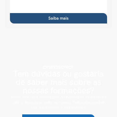
Saiba mais
CYBERSECPRO®
Tem dúvidas ou gostaria
de saber mais sobre as
nossas formações?
Envie-nos uma mensagem ou passe por cá para um
café e descubra como as nossas formações podem
dar um impulso à sua carreira