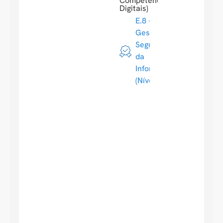
Competências
Digitais)
E.8 -
Gestão da
Segurança
da
Informação
(Nível 4)