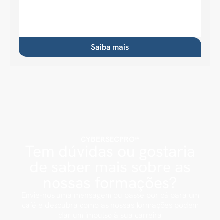
Saiba mais
CYBERSECPRO®
Tem dúvidas ou gostaria
de saber mais sobre as
nossas formações?
Envie-nos uma mensagem ou passe por cá para um
café e descubra como as nossas formações podem
dar um impulso à sua carreira