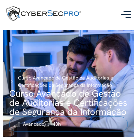
Cursos
Curso Avançado de Gestão de Auditorias e
Certificações de Segurança da Informação
Curso Avançado de Gestão
de Auditorias e Certificações
de Segurança da Informação
Avancado
40h