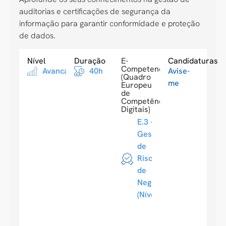
auditorias e certificações de segurança da
informação para garantir conformidade e proteção
de dados.
Nível
Duração
E-
Candidaturas
Competences
Avancado
40h
Avise-
(Quadro
me
Europeu
de
Competências
Digitais)
E.3 -
Gestão
de
Riscos
de
Negócio
(Nível 4)