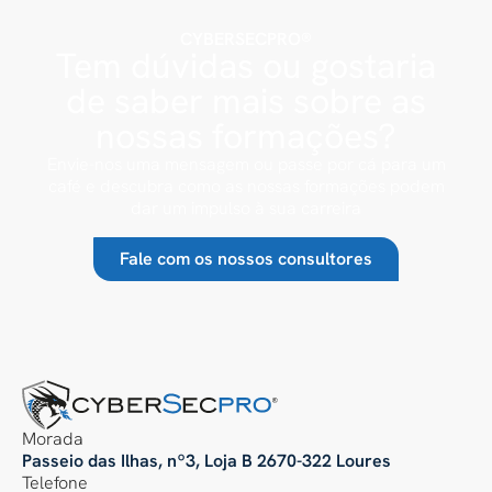
CYBERSECPRO®
Tem dúvidas ou gostaria
de saber mais sobre as
nossas formações?
Envie-nos uma mensagem ou passe por cá para um
café e descubra como as nossas formações podem
dar um impulso à sua carreira
Fale com os nossos consultores
Morada
Passeio das Ilhas, nº3, Loja B 2670-322 Loures
Telefone