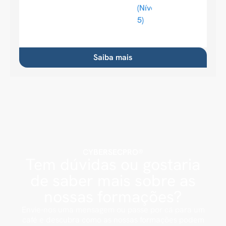
(Nível
5)
Saiba mais
CYBERSECPRO®
Tem dúvidas ou gostaria
de saber mais sobre as
nossas formações?
Envie-nos uma mensagem ou passe por cá para um
café e descubra como as nossas formações podem