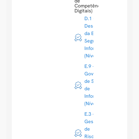
de
Competências
Digitais)
D.1 -
Desenvolvimento
da Estratégia de
Segurança da
Informação
(Nível 5)
E.9 -
Governança
de Sistemas
de
Informação
(Nível 5)
E.3 -
Gestão
de
Riscos