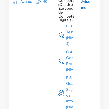
Competences
Avancado
40h
Avise-
(Quadro
me
Europeu
de
Competências
Digitais)
B.3 -
Testes
(Nível
4)
C.4 -
Gestão de
Problemas
(Nível 4)
E.8 -
Gestão da
Segurança
da
Informação
(Nível 4)