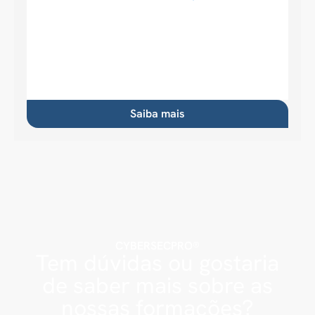
Saiba mais
CYBERSECPRO®
Tem dúvidas ou gostaria
de saber mais sobre as
nossas formações?