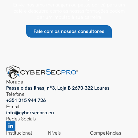
Envie-nos uma mensagem ou passe por cá para um
café e descubra como as nossas formações podem
dar um impulso à sua carreira
Fale com os nossos consultores
Morada
Passeio das Ilhas, nº3, Loja B 2670-322 Loures
Telefone
+351 215 944 726
E-mail
info@cybersecpro.eu
Redes Sociais
Institucional
Níveis
Competências