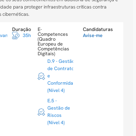
dade para proteger infraestruturas críticas contra
 cibernéticas.
Duração
E-
Candidaturas
Competences
Avancado
35h
Avise-me
(Quadro
Europeu de
Competências
Digitais)
D.9 - Gestão
de Contratos
e
Conformidade
(Nível 4)
E.5 -
Gestão de
Riscos
(Nível 4)