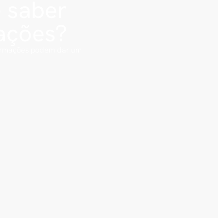
e saber
ações?
formações podem dar um