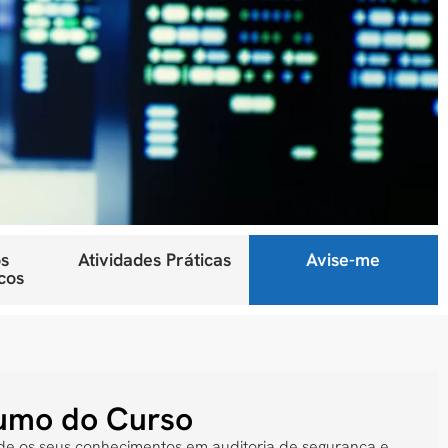
s
Atividades Práticas
Avise-me
cos
umo do Curso
de os seus conhecimentos em auditoria de segurança e