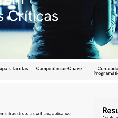
s Críticas
cipais Tarefas
Competências-Chave
Conteúdo
Programáti
Res
m infraestruturas críticas, aplicando
Aprofun