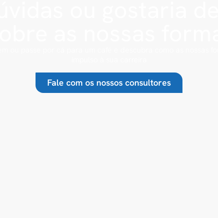
vidas ou gostaria d
sobre as nossas form
m ou passe por cá para um café e descubra como as nossas 
impulso à sua carreira
Fale com os nossos consultores