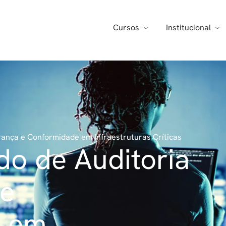
Cursos
Institucional
ança e Conformidade em Infraestruturas Críticas
o de Auditoria
 e
e em