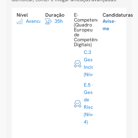
Nível
Duração
E-
Candidaturas
Competences
Avancado
35h
Avise-
(Quadro
me
Europeu
de
Competências
Digitais)
C.3 -
Gestão de
Incidentes
(Nível 4)
E.5 -
Gestão
de
Riscos
(Nível
4)