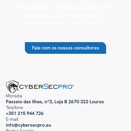
de saber mais sobre as
nossas formações?
Envie-nos uma mensagem ou passe por cá para um
café e descubra como as nossas formações podem
dar um impulso à sua carreira
Fale com os nossos consultores
Morada
Passeio das Ilhas, nº3, Loja B 2670-322 Loures
Telefone
+351 215 944 726
E-mail
info@cybersecpro.eu
Redes Sociais