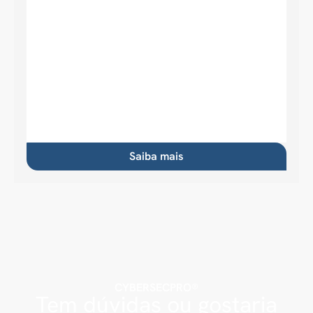
Saiba mais
CYBERSECPRO®
Tem dúvidas ou gostaria