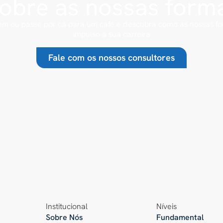
sobre as nossas form
m ou passe por cá para um café e descubra como as nossas 
impulso à sua carreira
Fale com os nossos consultores
Institucional
Níveis
Sobre Nós
Fundamental