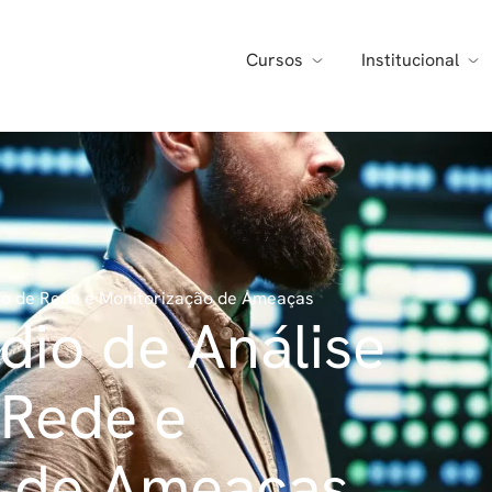
Cursos
Institucional
ego de Rede e Monitorização de Ameaças
dio de Análise
 Rede e
o de Ameaças