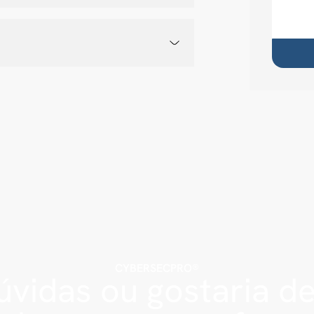
CYBERSECPRO®
vidas ou gostaria d