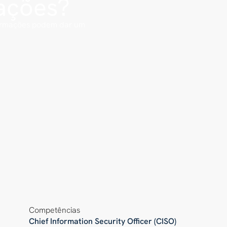
ações?
formações podem dar um
Competências
Chief Information Security Officer (CISO)