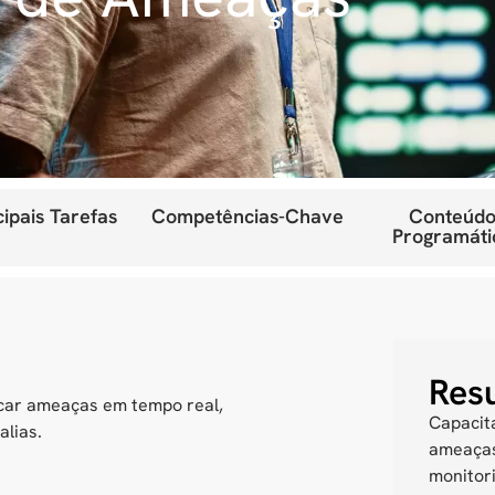
cipais Tarefas
Competências-Chave
Conteúdo
Programáti
Res
icar
ameaças em tempo real
,
Capacita
alias.
ameaças
monitor