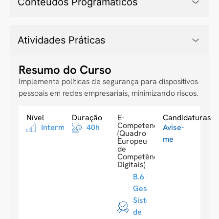
Conteúdos Programáticos
Atividades Práticas
Resumo do Curso
Implemente políticas de segurança para dispositivos
pessoais em redes empresariais, minimizando riscos.
Nível
Duração
E-
Candidaturas
Competences
Intermediario
40h
Avise-
(Quadro
me
Europeu
de
Competências
Digitais)
B.6 -
Gestão de
Sistemas
de