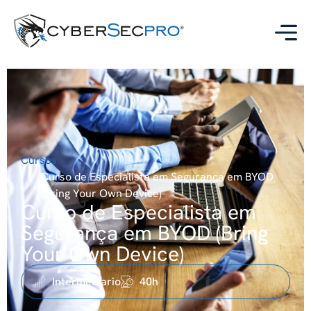
Cursos
Curso de Especialista em Segurança em BYOD
(Bring Your Own Device)
Curso de Especialista em
Segurança em BYOD (Bring
Your Own Device)
Intermediario
40h