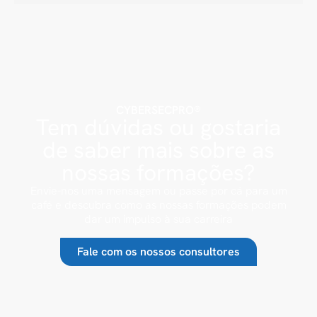
CYBERSECPRO®
Tem dúvidas ou gostaria
de saber mais sobre as
nossas formações?
Envie-nos uma mensagem ou passe por cá para um
café e descubra como as nossas formações podem
dar um impulso à sua carreira
Fale com os nossos consultores