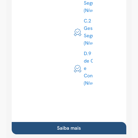
Segurança
(Nível 4)
C.2 -
Gestão de
Segurança
(Nível 4)
D.9 - Gestão
de Contratos
e
Conformidade
(Nível 4)
Saiba mais